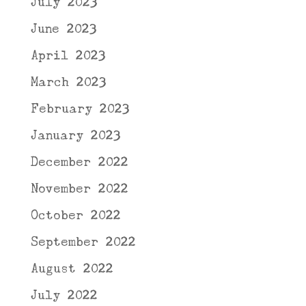
July 2023
June 2023
April 2023
March 2023
February 2023
January 2023
December 2022
November 2022
October 2022
September 2022
August 2022
July 2022