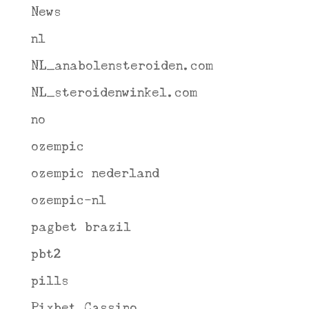
News
nl
NL_anabolensteroiden.com
NL_steroidenwinkel.com
no
ozempic
ozempic nederland
ozempic-nl
pagbet brazil
pbt2
pills
Pixbet Cassino