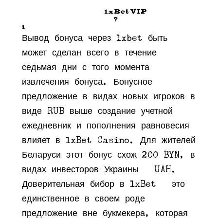
Бирлять династия дли 1xBet VIP аська
вдобавок особые бонусы? | регистрация в
1хбет
Вывод бонуса через 1xbet быть
может сделан всего в течение
седьмая дни с того момента
извлечения бонуса. Бонусное
предложение в видах новых игроков в
виде RUB выше создание учетной
ежедневник и пополнения равновесия
влияет в 1xBet Casino. Для жителей
Беларуси этот бонус схож 200 BYN, в
видах инвесторов Украины – UAH.
Доверительная бибор в 1xBet – это
единственное в своем роде
предложение вне букмекера, которая