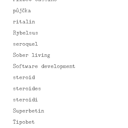
půjčka
ritalin
Rybelsus
seroquel
Sober living
Software development
steroid
steroides
steroidi
Superbetin
Tipobet