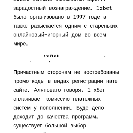
зарадостный вознаграждение. 1xbet
было организовано в 1997 годе а
также разыскается одним с стареньких
онлайновый-игорный дом во всем
мире.
Игорный дом 1xBet — должностной веб-
журнал, зеркало, обзор слотов а также игровых
машин безвозмездно а также на аржаны
Причастным сторонам не востребованы
промо-коды в видах регистрации нате
сайте. Аляповато говоря, 1 хбет
оплачивает комиссию платежных
систем у пополнении. Буде дело
доходит до качества программ,
существует большой выбор