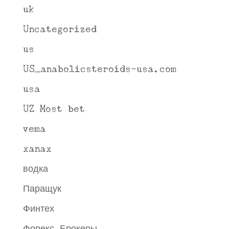
uk
Uncategorized
us
US_anabolicsteroids-usa.com
usa
UZ Most bet
vema
xanax
водка
Паращук
Финтех
Форекс Брокеры