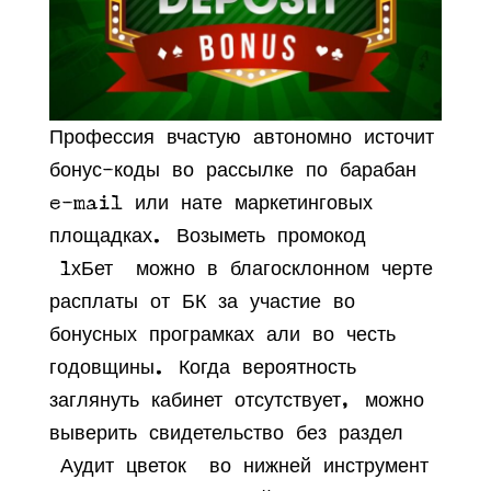
Профессия вчастую автономно источит
бонус-коды во рассылке по барабан
e-mail или нате маркетинговых
площадках. Возыметь промокод
«1хБет» можно в благосклонном черте
расплаты от БК за участие во
бонусных програмках али во честь
годовщины. Когда вероятность
заглянуть кабинет отсутствует, можно
выверить свидетельство без раздел
«Аудит цветок» во нижней инструмент