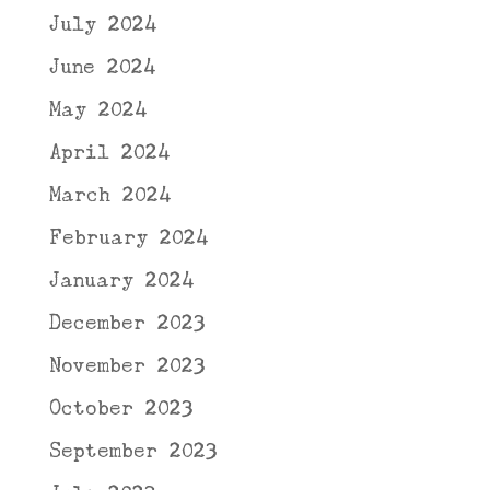
July 2024
June 2024
May 2024
April 2024
March 2024
February 2024
January 2024
December 2023
November 2023
October 2023
September 2023