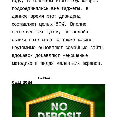
году, в конечном итоге 10% юзеров
подсоединялись вне гаджеты, в
данное время этот дивиденд
составляет целых 80%. Вполне
естественным путем, но онлайн
ставки нате спорт а также казино
неутомимо обновляют семейные сайты
вдобавок добавляют неношеные
методике в видах маленьких экранов.
Непраздничные бонус коды и промокоды во
игорный дом 1xBet получите и распишитесь
04.11.2024