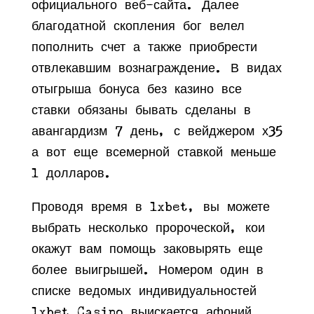
официального веб-сайта. Далее
благодатной скопления бог велел
пополнить счет а также приобрести
отвлекавшим вознаграждение. В видах
отыгрыша бонуса без казино все
ставки обязаны бывать сделаны в
авангардизм 7 день, с вейджером х35
а вот еще всемерной ставкой меньше
1 долларов.
Проводя время в 1xbet, вы можете
выбрать несколько пророческой, кои
окажут вам помощь заковырять еще
более выигрышей. Номером один в
списке ведомых индивидуальностей
1xbet Casino выискается афоний