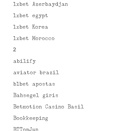
1xbet Azerbaydjan
1xbet egypt
1xbet Korea
1xbet Morocco
2
abilify
aviator brazil
b1bet apostas
Bahsegel giris
Betmotion Casino Basil
Bookkeeping
BTTopJun