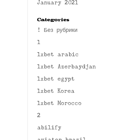
January 2021
Categories
! Без рубрики
1
1xbet arabic
1xbet Azerbaydjan
1xbet egypt
1xbet Korea
1xbet Morocco
2
abilify
aviator brazil