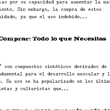
tas por su capacidad para aumentar la ma
iento. Sin embargo, la compra de estos
uidado, ya que el uso indebido...
 Comprar: Todo lo que Necesitas
* son compuestos sintéticos derivados de 
ndamental para el desarrollo muscular y 
o. Su uso se ha popularizado en los últim
letas y culturistas que...