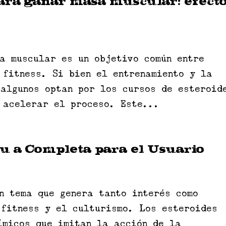
para ganar masa muscular: efect
a muscular es un objetivo común entre
 fitness. Si bien el entrenamiento y la
 algunos optan por los cursos de esteroid
 acelerar el proceso. Este...
uía Completa para el Usuario
n tema que genera tanto interés como
 fitness y el culturismo. Los esteroides
ímicos que imitan la acción de la