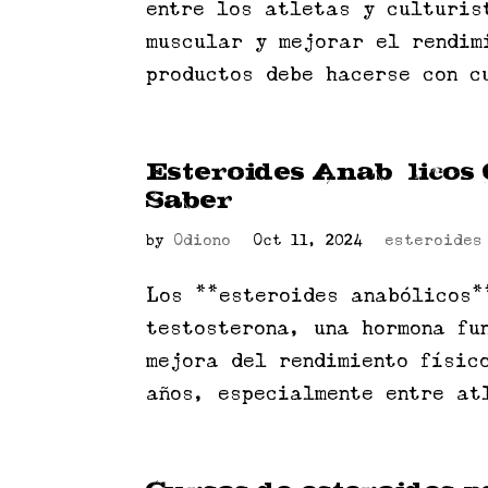
entre los atletas y culturis
muscular y mejorar el rendim
productos debe hacerse con c
Esteroides Anabólicos
Saber
by
Odiono
|
Oct 11, 2024
|
esteroides
Los **esteroides anabólicos*
testosterona, una hormona fu
mejora del rendimiento físic
años, especialmente entre at