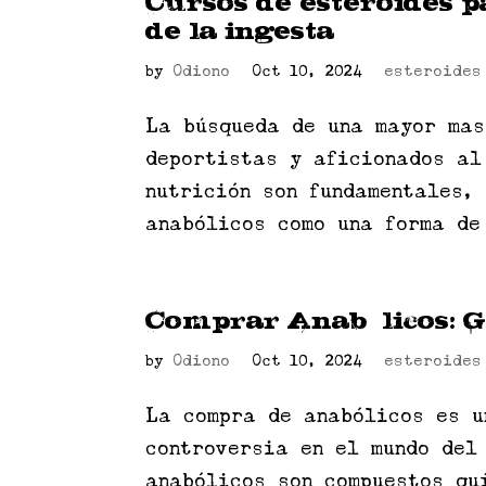
Cursos de esteroides 
de la ingesta
by
Odiono
|
Oct 10, 2024
|
esteroides
La búsqueda de una mayor mas
deportistas y aficionados al
nutrición son fundamentales,
anabólicos como una forma de
Comprar Anabólicos: G
by
Odiono
|
Oct 10, 2024
|
esteroides
La compra de anabólicos es u
controversia en el mundo del
anabólicos son compuestos qu