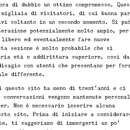
bra di dubbio un ottimo compromesso. Ques
 migliaia di visitatori, di cui buona pa
ivi soltanto in un secondo momento. Si pu
terazione potenzialmente molto ampio, per
 libero ed eventualmente fare nuove
sta sezione è molto probabile che si
pria età o addirittura superiore, così da
disagio con utenti che presentano per for
ale differente.
i questo sito ha meno di trent’anni e ci
e conversazioni vengono mantenute persona
eer. Non è necessario inserire alcuna
esto sito. Prima di iniziare a considerar
te, ti suggeriamo di immergerti un po’