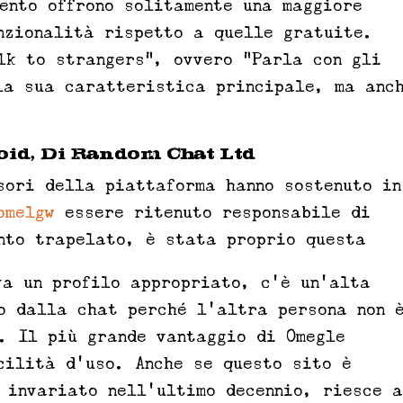
ento offrono solitamente una maggiore
nzionalità rispetto a quelle gratuite.
lk to strangers”, ovvero “Parla con gli
la sua caratteristica principale, ma anc
oid, Di Random Chat Ltd
sori della piattaforma hanno sostenuto in
omelgw
essere ritenuto responsabile di
nto trapelato, è stata proprio questa
va un profilo appropriato, c’è un’alta
o dalla chat perché l’altra persona non 
. Il più grande vantaggio di Omegle
cilità d’uso. Anche se questo sito è
 invariato nell’ultimo decennio, riesce 