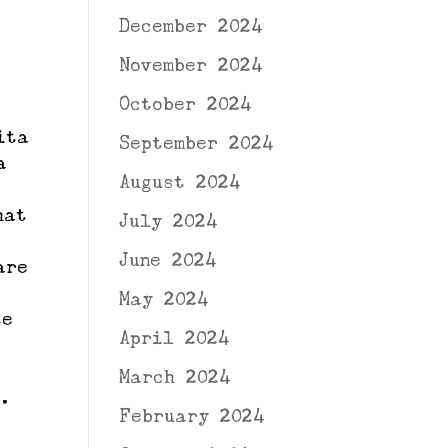
December 2024
November 2024
October 2024
ita
September 2024
a
August 2024
hat
July 2024
June 2024
are
May 2024
te
April 2024
March 2024
i.
February 2024