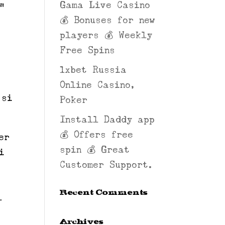
Gama Live Casino
”
💰 Bonuses for new
players 💰 Weekly
Free Spins
1xbet Russia
Online Casino,
 si
Poker
Install Daddy app
💰 Offers free
er
spin 💰 Great
i
Customer Support.
Recent Comments
l
Archives