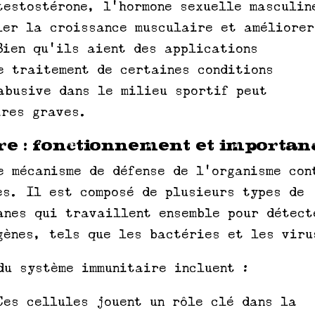
testostérone, l’hormone sexuelle masculin
ler la croissance musculaire et améliorer
Bien qu’ils aient des applications
e traitement de certaines conditions
abusive dans le milieu sportif peut
ires graves.
e : fonctionnement et importan
e mécanisme de défense de l’organisme con
es. Il est composé de plusieurs types de
anes qui travaillent ensemble pour détect
gènes, tels que les bactéries et les viru
du système immunitaire incluent :
Ces cellules jouent un rôle clé dans la