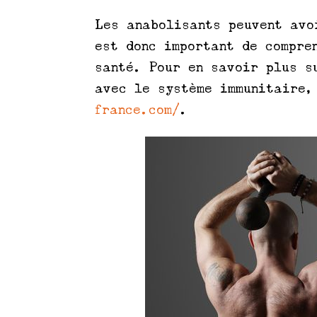
Les anabolisants peuvent avo
est donc important de compre
santé. Pour en savoir plus s
avec le système immunitaire
france.com/
.