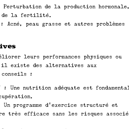
: Perturbation de la production hormonale
 de la fertilité.
 : Acné, peau grasse et autres problèmes
ives
éliorer leurs performances physiques ou
 il existe des alternatives aux
 conseils :
* : Une nutrition adéquate est fondamenta
cupération.
: Un programme d’exercice structuré et
re très efficace sans les risques associé