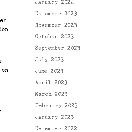
January 2024
r
December 2023
uer
November 2023
ion
October 2023
September 2023
July 2023
e
 en
June 2023
April 2023
March 2023
February 2023
e
January 2023
December 2022