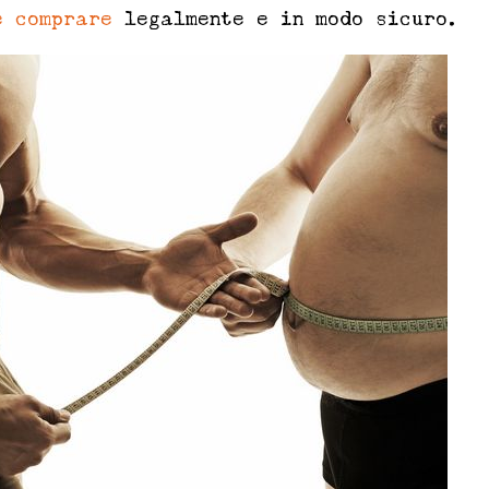
e comprare
legalmente e in modo sicuro.