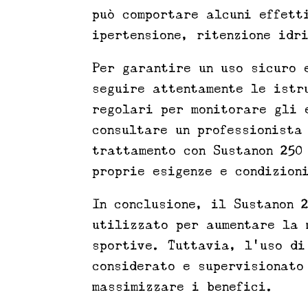
può comportare alcuni effett
ipertensione, ritenzione idr
Per garantire un uso sicuro 
seguire attentamente le istr
regolari per monitorare gli 
consultare un professionista
trattamento con Sustanon 250
proprie esigenze e condizion
In conclusione, il Sustanon 
utilizzato per aumentare la 
sportive. Tuttavia, l’uso di
considerato e supervisionato
massimizzare i benefici.