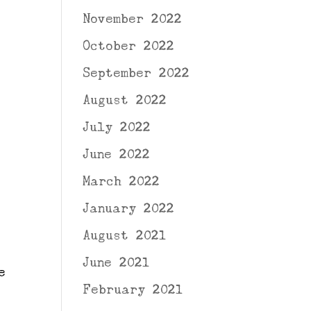
November 2022
October 2022
September 2022
August 2022
July 2022
June 2022
March 2022
January 2022
August 2021
June 2021
e
February 2021