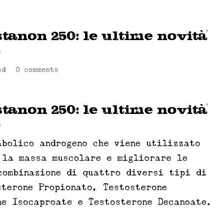
tanon 250: le ultime novità
o
ed
|
0 comments
tanon 250: le ultime novità
o
abolico androgeno che viene utilizzato
 la massa muscolare e migliorare le
combinazione di quattro diversi tipi di
sterone Propionato, Testosterone
ne Isocaproate e Testosterone Decanoate.