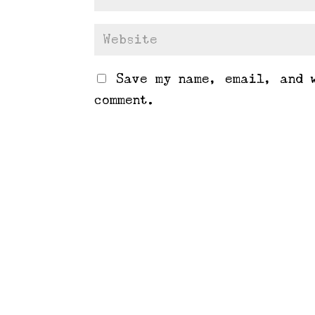
Save my name, email, and 
comment.