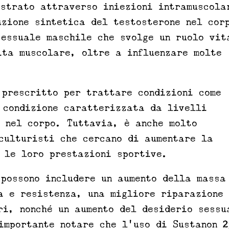
istrato attraverso iniezioni intramuscola
uzione sintetica del testosterone nel cor
sessuale maschile che svolge un ruolo vit
ita muscolare, oltre a influenzare molte
 prescritto per trattare condizioni come
 condizione caratterizzata da livelli
e nel corpo. Tuttavia, è anche molto
culturisti che cercano di aumentare la
 le loro prestazioni sportive.
 possono includere un aumento della massa
a e resistenza, una migliore riparazione
ri, nonché un aumento del desiderio sessu
importante notare che l’uso di Sustanon 2