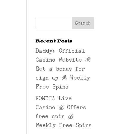
Recent Posts
Daddy: Official
Casino Website 💰
Get a bonus for
sign up 💰 Weekly
Free Spins
KOMETA Live
Casino 💰 Offers
free spin 💰
Weekly Free Spins