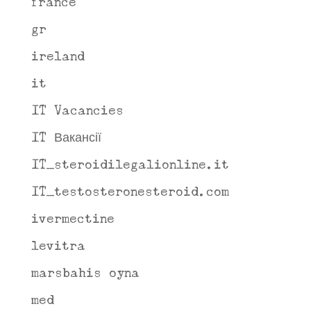
france
gr
ireland
it
IT Vacancies
IT Вакансії
IT_steroidilegalionline.it
IT_testosteronesteroid.com
ivermectine
levitra
marsbahis oyna
med