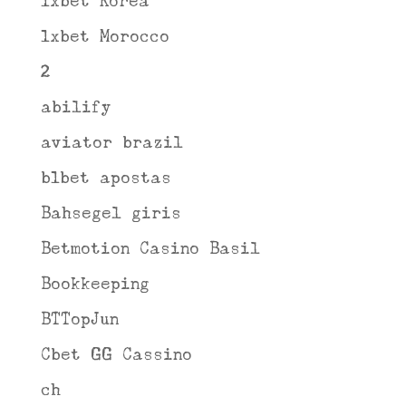
1xbet Korea
1xbet Morocco
2
abilify
aviator brazil
b1bet apostas
Bahsegel giris
Betmotion Casino Basil
Bookkeeping
BTTopJun
Cbet GG Cassino
ch