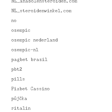
NL_anabolensteroiden.com
NL_steroidenwinkel.com
no
ozempic
ozempic nederland
ozempic-nl
pagbet brazil
pbt2
pills
Pixbet Cassino
půjčka
ritalin