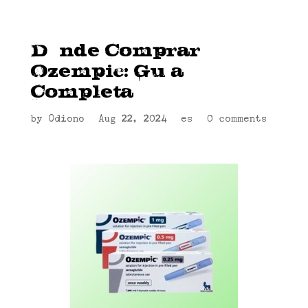
Dónde Comprar
Ozempic: Guía
Completa
by
Odiono
|
Aug 22, 2024
|
es
|
0 comments