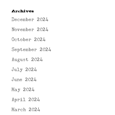
Archives
December 2024
November 2024
October 2024
September 2024
August 2024
July 2024
June 2024
May 2024
April 2024
March 2024