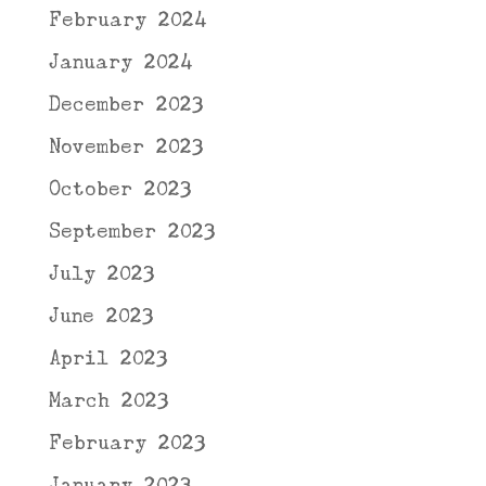
February 2024
January 2024
December 2023
November 2023
October 2023
September 2023
July 2023
June 2023
April 2023
March 2023
February 2023
January 2023