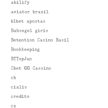
abilify
aviator brazil
b1bet apostas
Bahsegel giris
Betmotion Casino Basil
Bookkeeping
BTTopJun
Cbet GG Cassino
ch
cialis
credito
cz