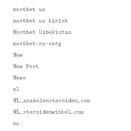
mostbet uz
mostbet uz kirish
Mostbet Uzbekistan
mostbet-ru-serg
New
New Post
News
nl
NL_anabolensteroiden.com
NL_steroidenwinkel.com
no