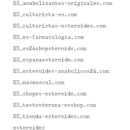
ES_anabolizantes-originales.com
ES_culturista-es.com
ES_culturistas-esteroides.com
ES_es-farmacologia.com
ES_es24shopsteroids.com
ES_espanaesteroide.com
ES_esteroides-anabolicos24.com
ES_masmuscul.com
ES_shopes-esteroide.com
ES_testosterona-esshop.com
ES_tienda-esteroides.com
esteroides