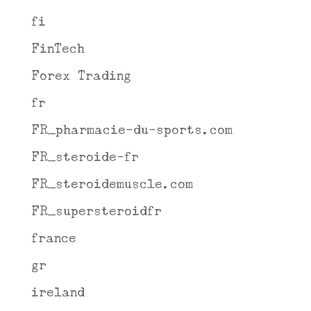
fi
FinTech
Forex Trading
fr
FR_pharmacie-du-sports.com
FR_steroide-fr
FR_steroidemuscle.com
FR_supersteroidfr
france
gr
ireland