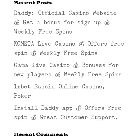
Recent Posts
Daddy: Official Casino Website
💰 Get a bonus for sign up 💰
Weekly Free Spins
KOMETA Live Casino 💰 Offers free
spin 💰 Weekly Free Spins
Gama Live Casino 💰 Bonuses for
new players 💰 Weekly Free Spins
1xbet Russia Online Casino,
Poker
Install Daddy app 💰 Offers free
spin 💰 Great Customer Support.
Recent Comments