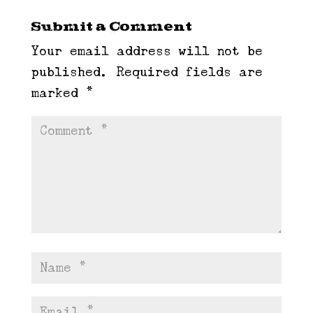
Submit a Comment
Your email address will not be
published.
Required fields are
marked
*