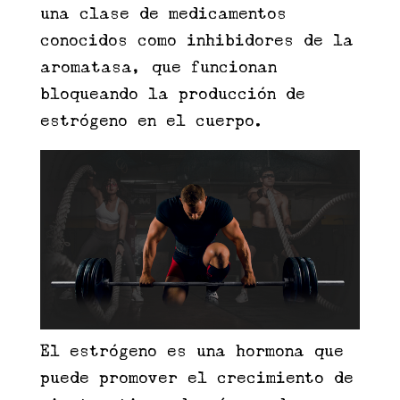
una clase de medicamentos
conocidos como inhibidores de la
aromatasa, que funcionan
bloqueando la producción de
estrógeno en el cuerpo.
El estrógeno es una hormona que
puede promover el crecimiento de