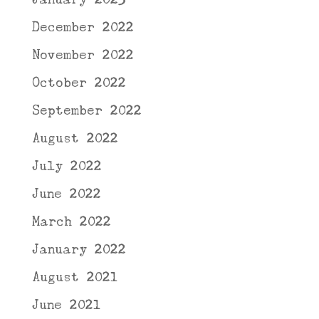
December 2022
November 2022
October 2022
September 2022
August 2022
July 2022
June 2022
March 2022
January 2022
August 2021
June 2021