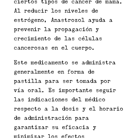
ciertos tipos de cáncer de mama.
Al reducir los niveles de
estrógeno, Anastrozol ayuda a
prevenir la propagación y
crecimiento de las células
cancerosas en el cuerpo.
Este medicamento se administra
generalmente en forma de
pastilla para ser tomada por
vía oral. Es importante seguir
las indicaciones del médico
respecto a la dosis y el horario
de administración para
garantizar su eficacia y
minimizar los efectos