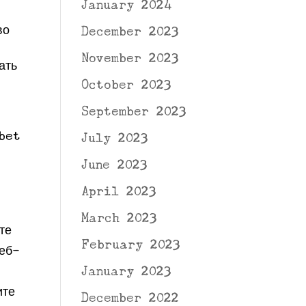
January 2024
во
December 2023
November 2023
ать
October 2023
September 2023
July 2023
June 2023
я
April 2023
March 2023
те
February 2023
еб-
January 2023
ите
December 2022