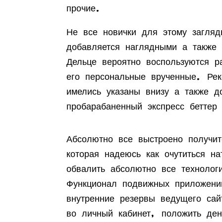
прочие.
Не все новички для этому загля
добавляется наглядными а также
Дельце вероятно воспользуются р
его персональные врученные. Ре
имелись указаны внизу а также 
пробарабаненный экспресс беттер
Абсолютно все выстроено получит
которая надеюсь как очутиться на
обвалить абсолютно все техноло
Функционал подвижных приложений
внутренние резервы ведущего сай
во личный кабинет, положить ден