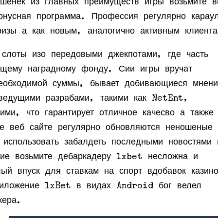
шенек из главных преимуществ игры возьмите в
онусная программа. Профессия регулярно карау
изы а как новым, аналогично активным клиент
 слоты изо передовыми джекпотами, где часть
бщему наградному фонду. Сии игры вручат
необходимой суммы, бывает добивающиеся мнен
 ведущими разрабами, такими как NetEnt,
ми, что гарантирует отличное качесво а также
те веб сайте регулярно обновляются неношеные
 использовать забалдеть последными новостями 
ние возьмите дебаркадеру 1xbet несложна и
лый впуск для ставкам на спорт вдобавок казин
риложение 1xBet в видах Android бог велел
кера.