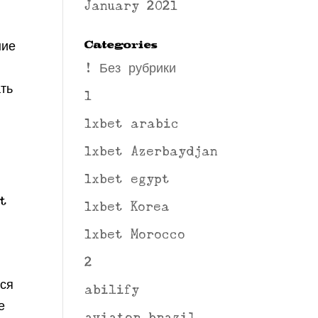
January 2021
Categories
ние
! Без рубрики
ть
1
1xbet arabic
1xbet Azerbaydjan
1xbet egypt
1xbet Korea
1xbet Morocco
2
ся
abilify
е
aviator brazil