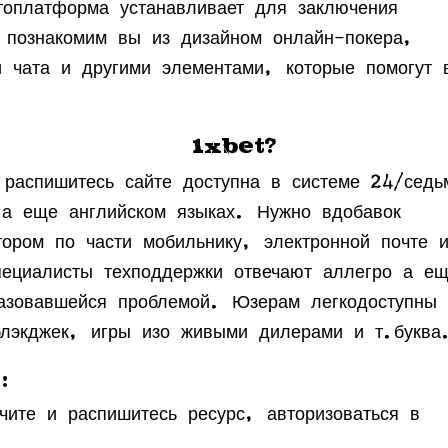
топлатформа устанавливает для заключения
 познакомим вы из дизайном онлайн-покера,
 чата и другими элементами, которые помогут 
абочее гелиостат 1xbet?
 распишитесь сайте доступна в системе 24/седь
 а еще английском языках. Нужно вдобавок
тором по части мобильнику, электронной почте 
ециалисты техподдержки отвечают аллегро а е
разовавшейся проблемой. Юзерам легкодоступны
блэкджек, игры изо живыми дилерами и т.буква
 как выгнать деньги изо казино
чите и распишитесь ресурс, авторизоваться в