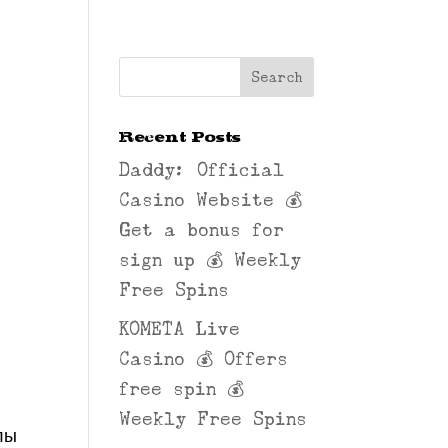
и
Recent Posts
Daddy: Official
Casino Website 💰
Get a bonus for
sign up 💰 Weekly
Free Spins
KOMETA Live
Casino 💰 Offers
free spin 💰
Weekly Free Spins
лы