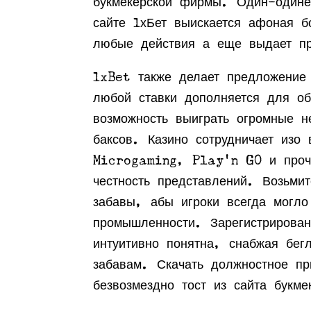
букмекерской фирмы. Один-одине
сайте 1хБет выискается афоная б
любые действия а еще выдает пр
1xBet также делает предложение
любой ставки дополняется для о
возможность выиграть огромные 
баксов. Казино сотрудничает изо
Microgaming, Play’n GO и прочи
честность представлений. Возьми
забавы, абы игроки всегда могло
промышленности. Зарегистрирова
интуитивно понятна, снабжая бег
забавам. Скачать должностное п
безвозмездно тост из сайта букме