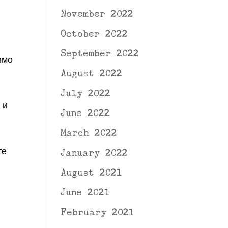
November 2022
October 2022
September 2022
имо
August 2022
и
July 2022
 и
June 2022
March 2022
те
January 2022
August 2021
June 2021
February 2021