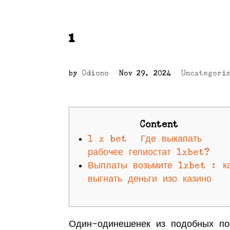
1хБет Покер закачат
играть безвозмездно
by
Odiono
|
Nov 29, 2024
|
Uncategori
Content
1 x bet | Где выкапать
рабочее гелиостат 1xbet?
Выплаты возьмите 1xbet : к
выгнать деньги изо казино
Один-одинешенек из подобных п