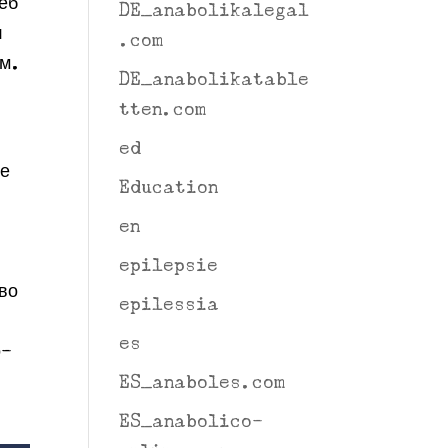
еб
DE_anabolikalegal
л
.com
ам.
DE_anabolikatable
tten.com
ed
ие
Education
en
epilepsie
во
epilessia
es
о-
ES_anaboles.com
ES_anabolico-