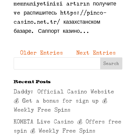
memnuniyetinizi artırın получите
ve распишитесь https://pinco-
casino.net.tr/ казахстанском
базаре. Саппорт казино...
« Older Entries
Next Entries »
Recent Posts
Daddy: Official Casino Website
💰 Get a bonus for sign up 💰
Weekly Free Spins
KOMETA Live Casino 💰 Offers free
spin 💰 Weekly Free Spins