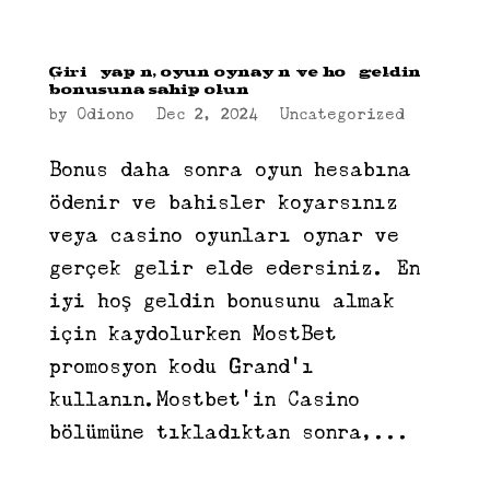
Giriş yapın, oyun oynayın ve hoş geldin
bonusuna sahip olun
by
Odiono
|
Dec 2, 2024
|
Uncategorized
Bonus daha sonra oyun hesabına
ödenir ve bahisler koyarsınız
veya casino oyunları oynar ve
gerçek gelir elde edersiniz. En
iyi hoş geldin bonusunu almak
için kaydolurken MostBet
promosyon kodu Grand’ı
kullanın.Mostbet’in Casino
bölümüne tıkladıktan sonra,...