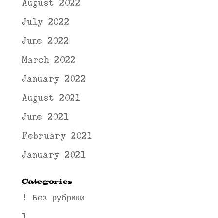
August 2022
July 2022
June 2022
March 2022
January 2022
August 2021
June 2021
February 2021
January 2021
Categories
! Без рубрики
1