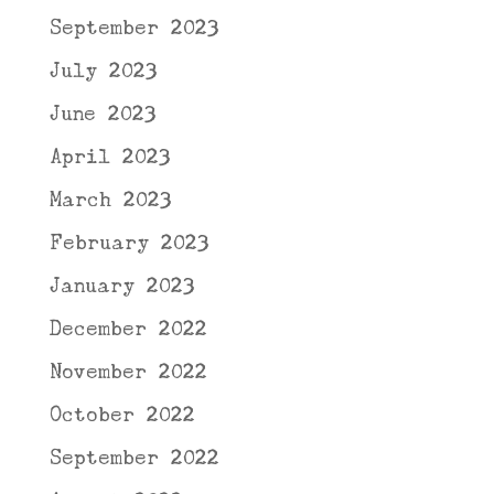
September 2023
July 2023
June 2023
April 2023
March 2023
February 2023
January 2023
December 2022
November 2022
October 2022
September 2022