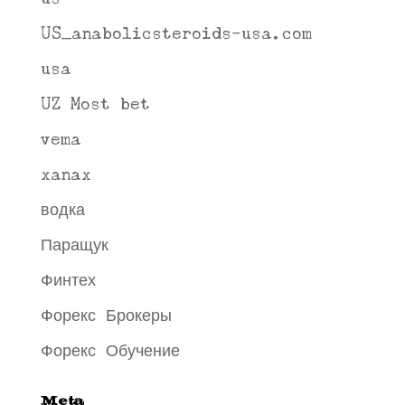
US_anabolicsteroids-usa.com
usa
UZ Most bet
vema
xanax
водка
Паращук
Финтех
Форекс Брокеры
Форекс Обучение
Meta