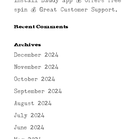
Install Daddy app 💰 Offers free
spin 💰 Great Customer Support.
Recent Comments
Archives
December 2024
November 2024
October 2024
September 2024
August 2024
July 2024
June 2024