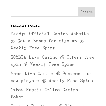
Recent Posts
Daddy: Official Casino Website
💰 Get a bonus for sign up 💰
Weekly Free Spins
KOMETA Live Casino 💰 Offers free
spin 💰 Weekly Free Spins
Gama Live Casino 💰 Bonuses for
new players 💰 Weekly Free Spins
1xbet Russia Online Casino,
Poker