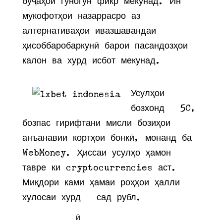
буҷаҳои гуногун фикр мекунад. Ин
мукофотҳои назаррасро аз
алтернативаҳои ивазшавандаи
ҳисоббаробаркунӣ барои пасандозҳои
калон ва хурд исбот мекунад.
Усулҳои
бозхонд – 50,
бозпас гирифтани мисли бозиҳои
анъанавии кортҳои бонкӣ, монанд ба
WebMoney. Ҳиссаи усулҳо ҳамон
тавре ки cryptocurrencies аст.
Миқдори ками ҳамаи роҳҳои ҳалли
хулосаи хурд – сад рубл.
Иловаи мобилӣ ба версияи чандири вебсайт