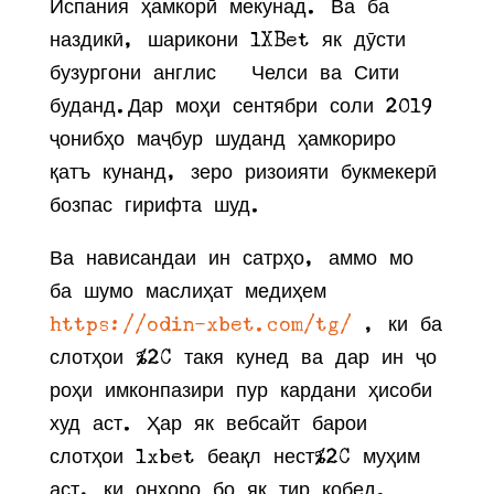
Испания ҳамкорӣ мекунад. Ва ба
наздикӣ, шарикони 1XBet як дӯсти
бузургони англис – Челси ва Сити
буданд.Дар моҳи сентябри соли 2019
ҷонибҳо маҷбур шуданд ҳамкориро
қатъ кунанд, зеро ризоияти букмекерӣ
бозпас гирифта шуд.
Ва нависандаи ин сатрҳо, аммо мо
ба шумо маслиҳат медиҳем
https://odin-xbet.com/tg/
, ки ба
слотҳои %2C такя кунед ва дар ин ҷо
роҳи имконпазири пур кардани ҳисоби
худ аст. Ҳар як вебсайт барои
слотҳои 1xbet беақл нест%2C муҳим
аст, ки онҳоро бо як тир кобед.