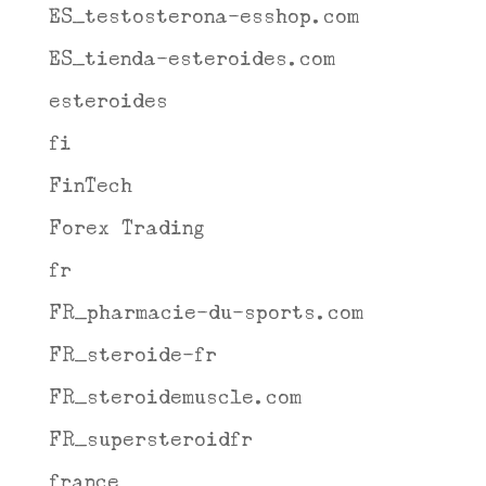
ES_testosterona-esshop.com
ES_tienda-esteroides.com
esteroides
fi
FinTech
Forex Trading
fr
FR_pharmacie-du-sports.com
FR_steroide-fr
FR_steroidemuscle.com
FR_supersteroidfr
france