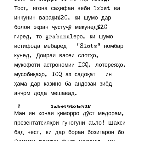
Тост, ягона саҳифаи веби 1xbet ва
инчунин варақи%2C, ки шумо дар
болои экран ҷустуҷӯ мекунед%2C
гиред, то grabanulеро, ки шумо
истифода мебаред – “Slots” номбар
кунед. Доираи васеи слотҳо,
мукофоти астрономии ICQ, лотереяҳо,
мусобиқаҳо, ICQ аз садоқат – ин
ҳама дар казино ба андозаи зиёд
анҷом дода мешавад.
Чӣ тавр задани 1xbet Slots%3F
Ман ин хонаи қиморро дӯст медорам,
презентатсияҳои гуногуни аъло! Шахси
бад нест, ки дар бораи бозигарон бо