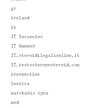
gr
ireland
it
IT Vacancies
IT Вакансії
IT_steroidilegalionline.it
IT_testosteronesteroid.com
ivermectine
levitra
marsbahis oyna
med