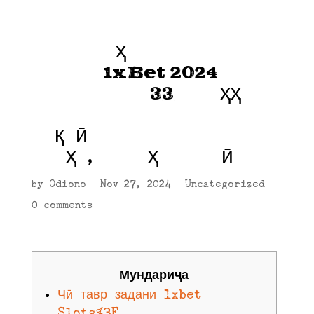
Баррасиҳо дар бораи
казино 1xBet 2024 аз
бозингарон 33 шарҳҳо
тавассути одамони
воқеӣ дар бораи бастани
пулҳо, шартҳои бозӣ
by
Odiono
|
Nov 27, 2024
|
Uncategorized
|
0 comments
Мундариҷа
Чӣ тавр задани 1xbet
Slots%3F