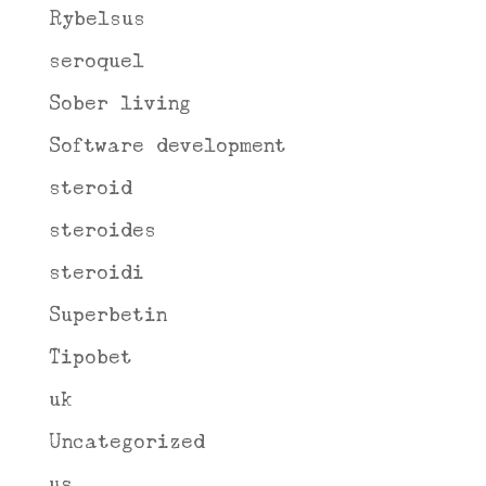
Rybelsus
seroquel
Sober living
Software development
steroid
steroides
steroidi
Superbetin
Tipobet
uk
Uncategorized
us