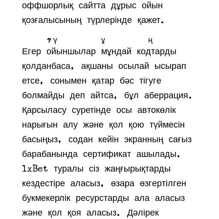
оффшорлық сайтта дұрыс ойын
қозғалысының түрлерінде қажет.
Аюшки? үміт артпас бұрын білу маңызды
Егер ойыншылар мұндай кодтарды
қолданбаса, ақшаны осылай ысырап
етсе, сонымен қатар бәс тігуге
болмайды деп айтса, бұл аберрация.
Қарсыласу суретінде осы автокөлік
нарығын алу және қол қою түймесін
басыңыз, содан кейін экранның сағыз
барабанында сертификат ашылады.
1xBet туралы сіз жаңғырықтарды
кездестіре аласыз, өзара өзгертілген
букмекерлік ресурстарды ала аласыз
және қол қоя аласыз. Дәлірек