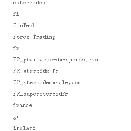
esteroides
fi
FinTech
Forex Trading
fr
FR_pharmacie-du-sports.com
FR_steroide-fr
FR_steroidemuscle.com
FR_supersteroidfr
france
gr
ireland