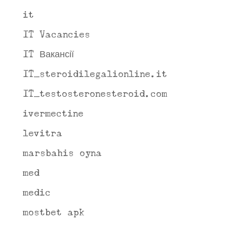
it
IT Vacancies
IT Вакансії
IT_steroidilegalionline.it
IT_testosteronesteroid.com
ivermectine
levitra
marsbahis oyna
med
medic
mostbet apk