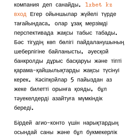
компания деп санайды.
1xbet kz
вход
Егер ойыншылар жүйелі түрде
тағайындаса, олар ұзақ мерзімді
перспективада жақсы табыс табады.
Бәс тігудің көп бөлігі пайдаланушының
шеберлігіне байланысты, әуесқой
банкролды дұрыс басқаруы және тіпті
қарама-қайшылықтарды жақсы түсінуі
керек.
Кәсіпқойлар 5 пайыздан аз
жеке билетті орынға қояды, бұл
тәуекелдерді азайтуға мүмкіндік
береді.
Бірдей агио-конто үшін нарықтардың
осындай саны және бұл букмекерлік