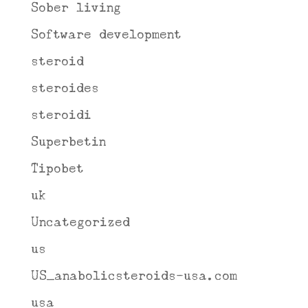
Sober living
Software development
steroid
steroides
steroidi
Superbetin
Tipobet
uk
Uncategorized
us
US_anabolicsteroids-usa.com
usa