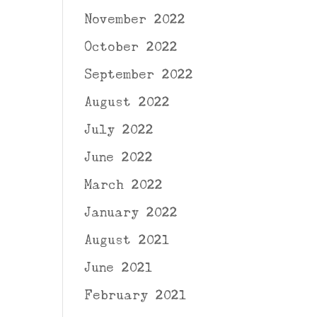
November 2022
October 2022
September 2022
August 2022
July 2022
June 2022
March 2022
January 2022
August 2021
June 2021
February 2021