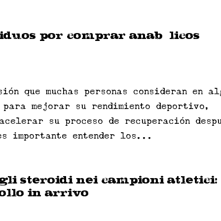
viduos por comprar anabólicos
sión que muchas personas consideran en al
 para mejorar su rendimiento deportivo,
acelerar su proceso de recuperación desp
es importante entender los...
li steroidi nei campioni atletici:
llo in arrivo