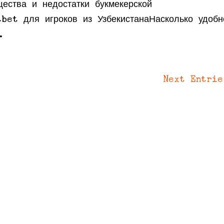
ества и недостатки букмекерской
tbet для игроков из УзбекистанаНасколько удобн
.
Next Entrie