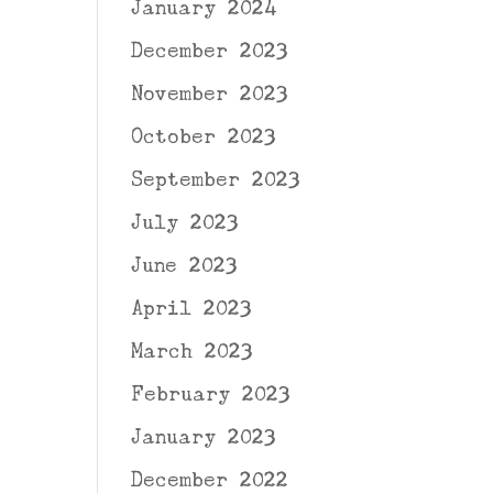
January 2024
December 2023
November 2023
October 2023
September 2023
July 2023
June 2023
April 2023
March 2023
February 2023
January 2023
December 2022