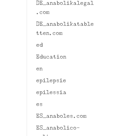
DE_anabolikalegal
.com
DE_anabolikatable
tten.com
ed
Education
en
epilepsie
epilessia
es
ES_anaboles.com
ES_anabolico-