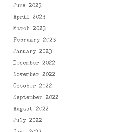
June 2023
April 2023
March 2023
February 2023
January 2023
December 2022
November 2022
October 2022
September 2022
August 2022
July 2022
June 2022