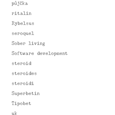
půjčka
ritalin
Rybelsus
seroquel
Sober living
Software development
steroid
steroides
steroidi
Superbetin
Tipobet
uk