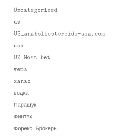
Uncategorized
us
US_anabolicsteroids-usa.com
usa
UZ Most bet
vema
xanax
водка
Паращук
Финтех
Форекс Брокеры