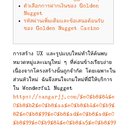
ตัวเลือกการฝากเงินของ Golden
Nugget
รหัสผ่านเพิ่มเติมและข้อเสนอต้อนรับ
ของ Golden Nugget Casino
การสร้าง UX และรูปแบบใหม่ทำให้ค้นพบ
หมวดหมู่และเมนูใหม่ ๆ ที่ค่อนข้างเรียบง่าย
เนื่องจากโครงสร้างนั้นถูกจำกัด โดยเฉพาะใน
ส่วนหัวใหม่ ฉันจึงสนใจเกมใหม่ที่มีให้บริการ
ใน Wonderful Nugget
https://sangarjj.com/%e0%b8%84%e
0%b8%b2%e0%b8%aa%e0%b8%b4%e0%b9%
82%e0%b8%99%e0%b8%ad%e0%b8%ad%e0
%b8%99%e0%b9%84%e0%b8%a5%e0%b8%99