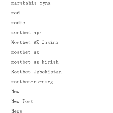
marsbahis oyna
med
medic
mostbet apk
Mostbet AZ Casino
mostbet uz
mostbet uz kirish
Mostbet Uzbekistan
mostbet-ru-serg
New
New Post
News