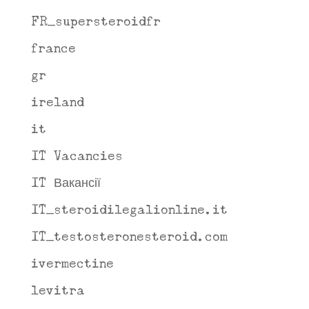
FR_supersteroidfr
france
gr
ireland
it
IT Vacancies
IT Вакансії
IT_steroidilegalionline.it
IT_testosteronesteroid.com
ivermectine
levitra