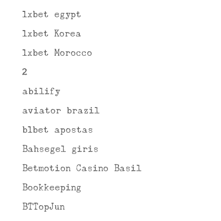
1xbet egypt
1xbet Korea
1xbet Morocco
2
abilify
aviator brazil
b1bet apostas
Bahsegel giris
Betmotion Casino Basil
Bookkeeping
BTTopJun