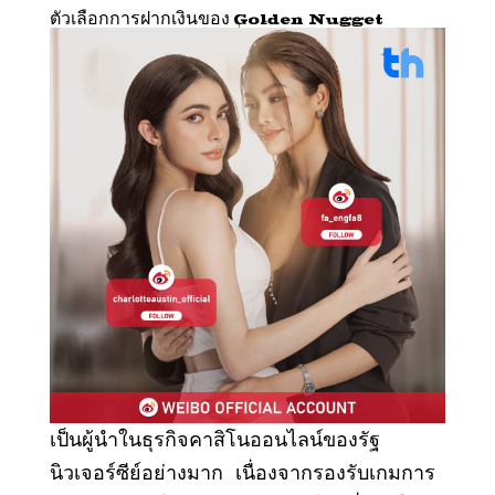
ตัวเลือกการฝากเงินของ Golden Nugget
เป็นผู้นำในธุรกิจคาสิโนออนไลน์ของรัฐ
นิวเจอร์ซีย์อย่างมาก เนื่องจากรองรับเกมการ