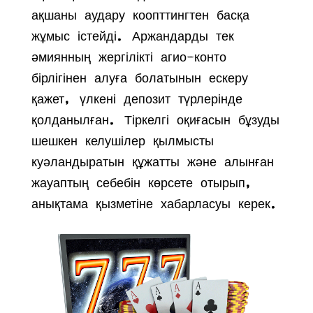
ақшаны аудару коопттингтен басқа
жұмыс істейді. Аржандарды тек
әмиянның жергілікті агио-конто
бірлігінен алуға болатынын ескеру
қажет, үлкені депозит түрлерінде
қолданылған. Тіркелгі оқиғасын бұзуды
шешкен келушілер қылмысты
куәландыратын құжатты және алынған
жауаптың себебін көрсете отырып,
анықтама қызметіне хабарласуы керек.