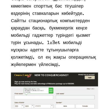
көмегімен спорттық бәс тігушілер
өздерінің ставкаларын көбейтуде.
Сайтты стационарлық компьютерден
қараудан басқа, букмекерлік кеңсе
мобильді гаджеттер түріндегі қызмет
түрін ұсынады. 1xBet мобильді
нұсқасы әдетте тұтынушыларға
қолжетімді, ол ең жақсы операциялық
жүйелермен үйлесімді.