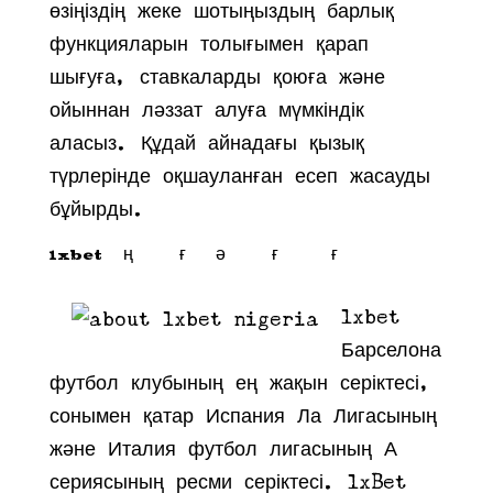
өзіңіздің жеке шотыңыздың барлық
функцияларын толығымен қарап
шығуға, ставкаларды қоюға және
ойыннан ләззат алуға мүмкіндік
аласыз. Құдай айнадағы қызық
түрлерінде оқшауланған есеп жасауды
бұйырды.
1xbet заңдылығы және жоғарыдағы айнаны
енгізу
1xbet –
Барселона
футбол клубының ең жақын серіктесі,
сонымен қатар Испания Ла Лигасының
және Италия футбол лигасының А
сериясының ресми серіктесі. 1xBet –