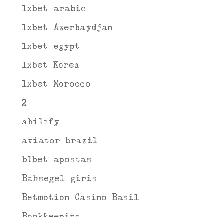
1xbet arabic
1xbet Azerbaydjan
1xbet egypt
1xbet Korea
1xbet Morocco
2
abilify
aviator brazil
b1bet apostas
Bahsegel giris
Betmotion Casino Basil
Bookkeeping