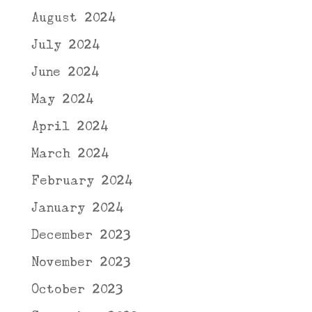
August 2024
July 2024
June 2024
May 2024
April 2024
March 2024
February 2024
January 2024
December 2023
November 2023
October 2023