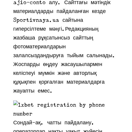
ajio-conto алу. Сайттағы мәтіндік
материалдарды пайдаланған кезде
Sportivnaya.ua сайтына
гиперсілтеме мәңгі.Редакцияның
жазбаша рұқсатынсыз сайттың
фотоматериалдарын
залалсыздандыруға тыйым салынады.
Жоспарды өңдеу жасаушылармен
келіспеуі мүмкін және авторлық
құқықпен қорғалған материалдарға
жауапты емес.
Сондай-ақ, чатты пайдалану,
операторлар нақты уақыт жүйесін