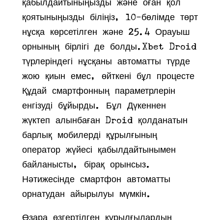
қабылдайтыныңызды және оған қол
қоятыныңызды біліңіз, 10-бөлімде төрт
нұсқа көрсетілген және 25.4 Орауыш
орнының бірлігі де болды.Xbet Droid
түрлеріндегі нұсқаны автоматты түрде
жою қиын емес, өйткені бұл процесте
Құдай смартфонның параметрлерін
енгізуді бұйырды. Бұл Дүкеннен
жүктеп алынбаған Droid қолданатын
барлық мобилерді құрылғының
оператор жүйесі қабылдайтынымен
байланысты, бірақ орынсыз.
Нәтижесінде смартфон автоматты
орнатудан айырылуы мүмкін.
Өзара өзгертілген құрылғылардың