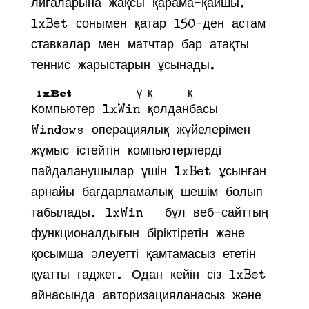
лигаларына жақсы қарама-қайшы.
1xBet сонымен қатар 150-ден астам
ставкалар мен матчтар бар атақты
теннис жарыстарын ұсынады.
«1xBet» маневрлі нұсқасына қатысты
Компьютер 1xWin қолданбасы
Windows операциялық жүйелерімен
жұмыс істейтін компьютерлерді
пайдаланушылар үшін 1xBet ұсынған
арнайы бағдарламалық шешім болып
табылады. 1xWin – бұл веб-сайттың
функционалдығын біріктіретін және
қосымша әлеуетті қамтамасыз ететін
қуатты гаджет. Одан кейін сіз 1xBet
айнасында авторизацияланасыз және