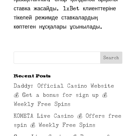
ставка жасайды. 1xBet клиенттеріне
тікелей режимде ставкалардың
көптеген нұсқалары ұсынылады.
Recent Posts
Daddy: Official Casino Website
💰 Get a bonus for sign up 💰
Weekly Free Spins
KOMETA Live Casino 💰 Offers free
spin 💰 Weekly Free Spins