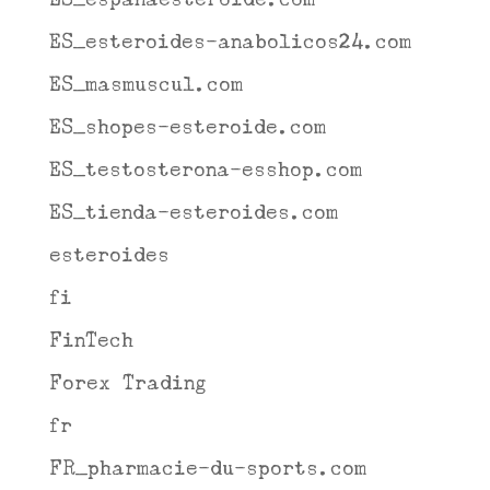
ES_esteroides-anabolicos24.com
ES_masmuscul.com
ES_shopes-esteroide.com
ES_testosterona-esshop.com
ES_tienda-esteroides.com
esteroides
fi
FinTech
Forex Trading
fr
FR_pharmacie-du-sports.com