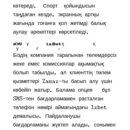
көтереді. «Спорт» қойындысын
таңдаған кезде, экранның артқы
жағында тоғанға қол жетімді балық
аулау әрекеттері көрсетіледі.
iOS жүйесінде 1xBet қондырмасын қайдан
жүктеп алуға болады:
Біздің компания тарапынан төлемдерсіз
жеке емес комиссиялар ақымақтық
болып табылды, ал клиенттің төлем
қызметтері Zamax-ты басып алу үшін
көбейіп жатыр. Балама опция – бұл
SMS-тен бағдарламамен расталған
телефон нөмірі аймағындағы 1xbet
демалысы. Пайдаланушы
бағдарламаны жүктеп алады, сонымен