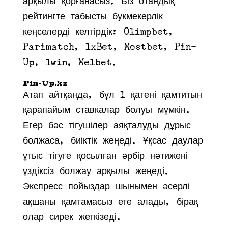
арқылы қорғанасыз. Біз отандық
рейтингте табысты букмекерлік
кеңселерді келтірдік: Olimpbet,
Parimatch, 1xBet, Mostbet, Pin-
Up, 1win, Melbet.
Pin-Up.kz
Атап айтқанда, бұл 1 қатені қамтитын
қарапайым ставкалар болуы мүмкін.
Егер бәс тігушілер аяқталуды дұрыс
болжаса, биіктік жеңеді. Ұқсас даулар
ұтыс тігуге қосылған әрбір нәтижені
үздіксіз болжау арқылы жеңеді.
Экспресс пойыздар шынымен әсерлі
ақшаны қамтамасыз ете алады, бірақ
олар сирек жеткізеді.