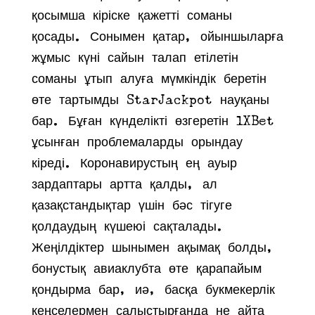
қосымша кіріске қажетті соманы
қосады. Сонымен қатар, ойыншыларға
жұмыс күні сайын талап етілетін
соманы ұтып алуға мүмкіндік беретін
өте тартымды StarJackpot науқаны
бар. Бұған күнделікті өзгеретін 1XBet
ұсынған проблемаларды орындау
кіреді. Коронавирустың ең ауыр
зардаптары артта қалды, ал
қазақстандықтар үшін бәс тігуге
қолдаудың күшеюі сақталады.
Жеңілдіктер шынымен ақымақ болды,
бонустық авиаклубта өте қарапайым
қондырма бар, иә, басқа букмекерлік
кеңселермен салыстырғанда не айта