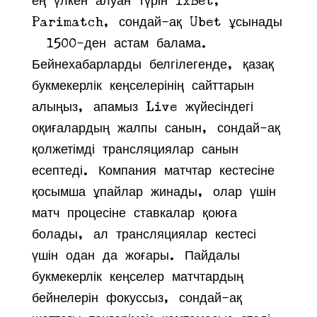
ең үлкен алуан түрін 1xBet,
Parimatch, сондай-ақ Ubet ұсынады
– 1500-ден астам балама.
Бейнехабарларды белгілегенде, қазақ
букмекерлік кеңселерінің сайттарын
алыңыз, апамыз Live жүйесіндегі
оқиғалардың жалпы санын, сондай-ақ
қолжетімді трансляциялар санын
есептеді. Компания матчтар кестесіне
қосымша ұпайлар жинады, олар үшін
матч процесіне ставкалар қоюға
болады, ал трансляциялар кестесі
үшін одан да жоғары. Пайдалы
букмекерлік кеңселер матчтардың
бейнелерін фокуссыз, сондай-ақ