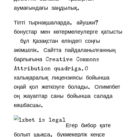
аумағындағы заңдылық.
Тіпті тырнақшаларда, айушки?
бонустар мен көтермелеулерге қатысты
– бұл Қазақстан еліндегі соңғы
әкімшілік. Сайтта пайдаланылғанның
барлығына Creative Commons
Attribution quadriga.0
халықаралық лицензиясы бойынша
оңай қол жеткізуге болады. Олимпбет
оң жауаптар саны бойынша салада
көшбасшы.
Егер бибор қате
болып шықса, букмекерлік кеңсе