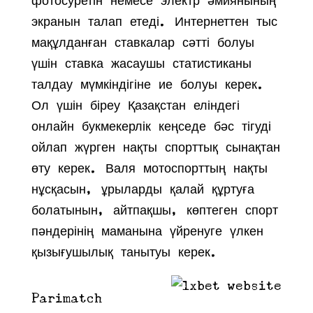
фотосуретін немесе электр әмиянының
экранын талап етеді. Интернеттен тыс
мақұлданған ставкалар сәтті болуы
үшін ставка жасаушы статистиканы
талдау мүмкіндігіне ие болуы керек.
Ол үшін біреу Қазақстан еліндегі
онлайн букмекерлік кеңседе бәс тігуді
ойлап жүрген нақты спорттық сынақтан
өту керек. Валя мотоспорттың нақты
нұсқасын, ұрыларды қалай құртуға
болатынын, айтпақшы, көптеген спорт
пәндерінің маманына үйренуге үлкен
қызығушылық танытуы керек.
Parimatch