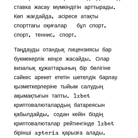
ставка жасау мүмкіндігін арттырады.
Көп жағдайда, әсіресе атақты
спорттағы оқиғалар – бұл спорт,
спорт, теннис, спорт.
Таңдауды отандық лицензиясы бар
букмекерлік кеңсе жасайды. Олар
визалық құжаттарының бір бөлігіне
сәйкес әрекет ететін шетелдік барлау
қызметкерлеріне тыйым салудың
ақымақтығын тапты. 1xbet
криптовалюталардың батареясын
қабылдайды, содан кейін біздің
криптовалюталар рейтингінде 1xbet
бірінші apteria қарызға алады.