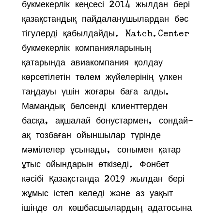
букмекерлік кеңсесі 2014 жылдан бері
қазақстандық пайдаланушылардан бәс
тігулерді қабылдайды. Match.Center
букмекерлік компанияларының
қатарында авиакомпания қолдау
көрсетілетін төлем жүйелерінің үлкен
таңдауы үшін жоғары баға алды.
Мамандық белсенді клиенттерден
басқа, ақшалай бонустармен, сондай-
ақ тозбаған ойыншылар түрінде
мәмілелер ұсынады, сонымен қатар
ұтыс ойындарын өткізеді. Фонбет
кәсібі Қазақстанда 2019 жылдан бері
жұмыс істеп келеді және аз уақыт
ішінде ол көшбасшылардың адатосына