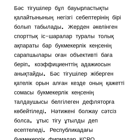
Бәс тігушілер бұл бауырластықты
қалайтынының негізгі себептерінің бірі
болып табылады. Жерден әкелінген
спорттық іс-шаралар туралы толық
ақпараты бар букмекерлік кеңсенің
сарапшылары оған объективті баға
беріп, коэффициенттің адажиосын
анықтайды. Бәс тігушілер жіберген
қателік орын алған кезде оның қажетті
сомасы букмекерлік кеңсенің
талдаушысы белгілеген дефляторға
көбейтіледі. Нәтижені болжау сәтсіз
болса, ұтыс тігу ұтылды деп
есептеледі. Республикадағы
букмекерлік фирмалар КСРО