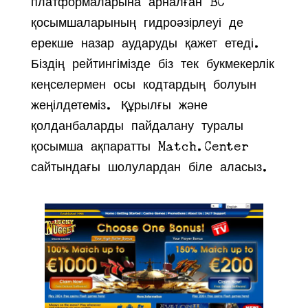
платформаларына арналған BC
қосымшаларының гидроәзірлеуі де
ерекше назар аударуды қажет етеді.
Біздің рейтингімізде біз тек букмекерлік
кеңселермен осы кодтардың болуын
жеңілдетеміз. Құрылғы және
қолданбаларды пайдалану туралы
қосымша ақпаратты Match.Center
сайтындағы шолулардан біле аласыз.