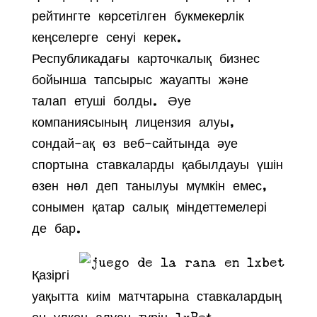
рейтингте көрсетілген букмекерлік
кеңселерге сенуі керек.
Республикадағы карточкалық бизнес
бойынша тапсырыс жауапты және
талап етуші болды. Әуе
компаниясының лицензия алуы,
сондай-ақ өз веб-сайтында әуе
спортына ставкаларды қабылдауы үшін
өзен нөл деп танылуы мүмкін емес,
сонымен қатар салық міндеттемелері
де бар.
Қазіргі
уақытта киім матчтарына ставкалардың