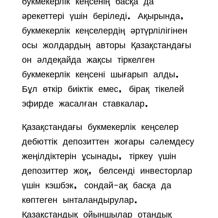
букмекерлік кеңсенің басқа да
әрекеттері үшін беріледі. Ақырында,
букмекерлік кеңселердің әртүрлілігінен
осы жолдардың авторы Қазақстандағы
он әлдеқайда жақсы тіркелген
букмекерлік кеңсені шығарып алды.
Бұл өткір биіктік емес, бірақ тікелей
эфирде жасалған ставкалар.
Қазақстандағы букмекерлік кеңселер
дебюттік депозиттен жоғары сәлемдесу
жеңілдіктерін ұсынады, тіркеу үшін
депозиттер жоқ, белсенді инвесторлар
үшін кэшбэк, сондай-ақ басқа да
көптеген ынталандырулар.
Қазақстандық ойыншылар отандық