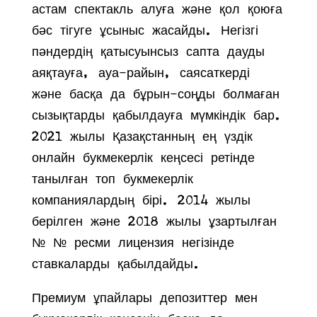
астам спектакль алуға және қол қоюға
бәс тігуге ұсыныс жасайды. Негізгі
пәндердің қатысуынсыз сапта дауды
аяқтауға, ауа-райын, саясаткерді
және басқа да бұрын-соңды болмаған
сызықтарды қабылдауға мүмкіндік бар.
2021 жылы Қазақстанның ең үздік
онлайн букмекерлік кеңсесі ретінде
танылған топ букмекерлік
компаниялардың бірі. 2014 жылы
берілген және 2018 жылы ұзартылған
№ № ресми лицензия негізінде
ставкаларды қабылдайды.
Премиум ұпайлары депозиттер мен