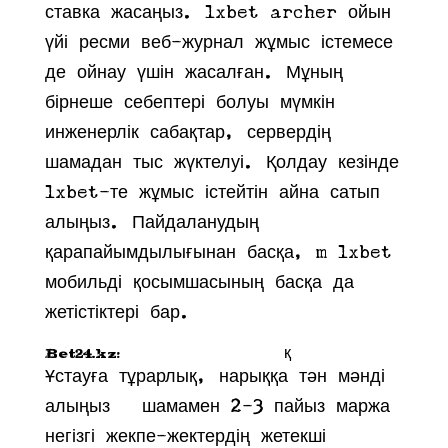
ставка жасаңыз. 1xbet archer ойын
үйі ресми веб-журнал жұмыс істемесе
де ойнау үшін жасалған. Мұның
бірнеше себептері болуы мүмкін –
инженерлік сабақтар, сервердің
шамадан тыс жүктелуі. Қолдау кезінде
1xbet-те жұмыс істейтін айна сатып
алыңыз. Пайдаланудың
қарапайымдылығынан басқа, m 1xbet
мобильді қосымшасының басқа да
жетістіктері бар.
Bet24.kz: интерактивті спорттық ставкалар
Ұстауға тұрарлық, нарыққа тән мәнді
алыңыз – шамамен 2-3 пайыз маржа
негізгі жекпе-жектердің жетекші